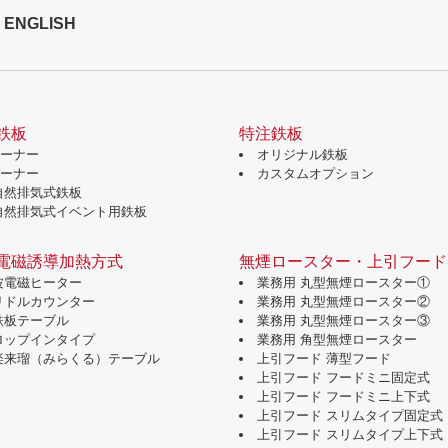
ENGLISH
鉄板
特注鉄板
バーナー
オリジナル鉄板
バーナー
カスタムオプション
自然排気式鉄板
自然排気式イベント用鉄板
電磁誘導加熱方式
無煙ロースター・上引フード
波電磁ヒーター
業務用 丸型無煙ロースター①
グリドルカウンター
業務用 丸型無煙ロースター②
鉄板テーブル
業務用 丸型無煙ロースター③
ドロップインタイプ
業務用 角型無煙ロースター
味楽来瑠（みらくる）テーブル
上引フード 薄型フード
上引フード フードミニ固定式
上引フード フードミニ上下式
上引フード スリムタイプ固定式
上引フード スリムタイプ上下式