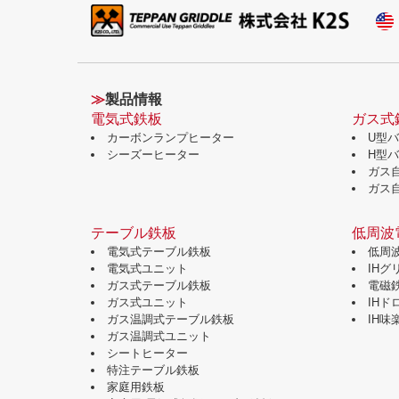
≫
製品情報
電気式鉄板
ガス式
カーボンランプヒーター
U型
シーズーヒーター
H型
ガス
ガス
テーブル鉄板
低周波
電気式テーブル鉄板
低周
電気式ユニット
IH
ガス式テーブル鉄板
電磁
ガス式ユニット
IH
ガス温調式テーブル鉄板
IH
ガス温調式ユニット
シートヒーター
特注テーブル鉄板
家庭用鉄板