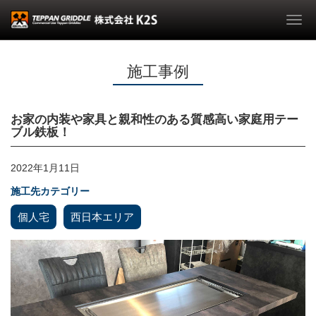
Togg
navi
施工事例
お家の内装や家具と親和性のある質感高い家庭用テー
ブル鉄板！
2022年1月11日
施工先カテゴリー
個人宅
西日本エリア