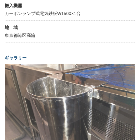
搬入機器
カーボンランプ式電気鉄板W1500×1台
地 域
東京都港区高輪
ギャラリー