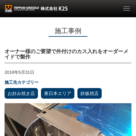
Togg
navi
施工事例
オーナー様のご要望で外付けのカス入れをオーダーメ
イドで製作
2018年5月31日
施工先カテゴリー
お好み焼き店
東日本エリア
鉄板焼店