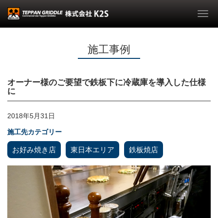
Togg
navi
施工事例
オーナー様のご要望で鉄板下に冷蔵庫を導入した仕様
に
2018年5月31日
施工先カテゴリー
お好み焼き店
東日本エリア
鉄板焼店