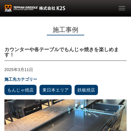
Togg
navi
施工事例
カウンターや各テーブルでもんじゃ焼きを楽しめま
す！
2025年3月11日
施工先カテゴリー
もんじゃ焼店
東日本エリア
鉄板焼店