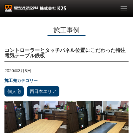
Togg
navi
施工事例
コントローラーとタッチパネル位置にこだわった特注
電気テーブル鉄板
2020年3月5日
施工先カテゴリー
個人宅
西日本エリア