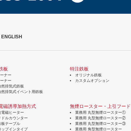
ENGLISH
鉄板
特注鉄板
バーナー
オリジナル鉄板
バーナー
カスタムオプション
自然排気式鉄板
自然排気式イベント用鉄板
電磁誘導加熱方式
無煙ロースター・上引フード
波電磁ヒーター
業務用 丸型無煙ロースター①
グリドルカウンター
業務用 丸型無煙ロースター②
鉄板テーブル
業務用 丸型無煙ロースター③
ドロップインタイプ
業務用 角型無煙ロースター