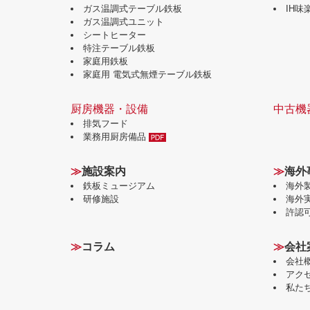
ガス温調式テーブル鉄板
IH
ガス温調式ユニット
シートヒーター
特注テーブル鉄板
家庭用鉄板
家庭用 電気式無煙テーブル鉄板
厨房機器・設備
中古機
排気フード
業務用厨房備品
≫
施設案内
≫
海外
鉄板ミュージアム
海外
研修施設
海外
許認
≫
コラム
≫
会社
会社
アク
私た