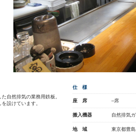
仕 様
した自然排気の業務用鉄板。
座 席
–席
しを設けています。
搬入機器
自然排気ガ
地 域
東京都豊島