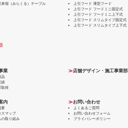
味楽来瑠（みらくる）テーブル
上引フード 薄型フード
上引フード フードミニ固定式
上引フード フードミニ上下式
上引フード スリムタイプ固定式
上引フード スリムタイプ上下式
器
事業
≫
店舗デザイン・施工事業部
製品
実績
可取得
案内
≫
お問い合わせ
概要
よくあるご質問
セスマップ
お問い合わせフォーム
ちの取り組み
プライバシーポリシー