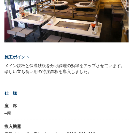
施工ポイント
メイン鉄板と保温鉄板を分け調理の効率をアップさせています。
珍しい立ち食い用の特注鉄板を導入しました。
仕 様
座 席
–席
搬入機器