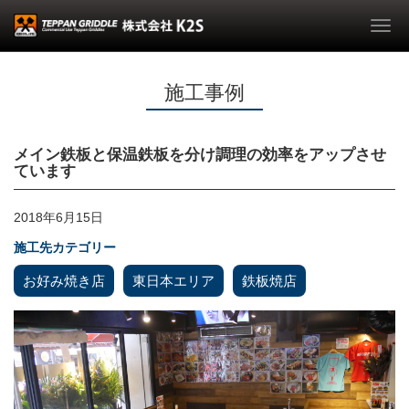
Togg
navi
施工事例
メイン鉄板と保温鉄板を分け調理の効率をアップさせ
ています
2018年6月15日
施工先カテゴリー
お好み焼き店
東日本エリア
鉄板焼店