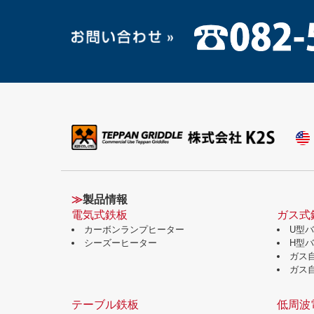
≫
製品情報
電気式鉄板
ガス式
カーボンランプヒーター
U型
シーズーヒーター
H型
ガス
ガス
テーブル鉄板
低周波