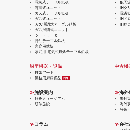
電気式テーブル鉄板
低周
電気式ユニット
IH
ガス式テーブル鉄板
電磁
ガス式ユニット
IH
ガス温調式テーブル鉄板
IH
ガス温調式ユニット
シートヒーター
特注テーブル鉄板
家庭用鉄板
家庭用 電気式無煙テーブル鉄板
厨房機器・設備
中古機
排気フード
業務用厨房備品
≫
施設案内
≫
海外
鉄板ミュージアム
海外
研修施設
海外
許認
≫
コラム
≫
会社