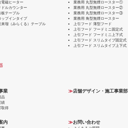
波電磁ヒーター
業務用 丸型無煙ロースター①
グリドルカウンター
業務用 丸型無煙ロースター②
鉄板テーブル
業務用 丸型無煙ロースター③
ドロップインタイプ
業務用 角型無煙ロースター
味楽来瑠（みらくる）テーブル
上引フード 薄型フード
上引フード フードミニ固定式
上引フード フードミニ上下式
上引フード スリムタイプ固定式
上引フード スリムタイプ上下式
器
事業
≫
店舗デザイン・施工事業部
製品
実績
可取得
案内
≫
お問い合わせ