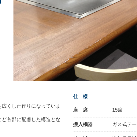
仕 様
を広くした作りになっていま
座 席
15席
など各部に配慮した構造とな
搬入機器
ガス式テー