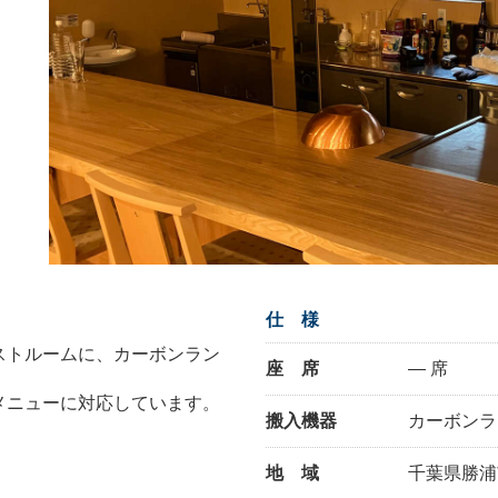
仕 様
ストルームに、カーボンラン
座 席
— 席
メニューに対応しています。
搬入機器
カーボンラ
地 域
千葉県勝浦