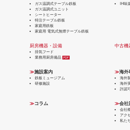
ガス温調式テーブル鉄板
IH
ガス温調式ユニット
シートヒーター
特注テーブル鉄板
家庭用鉄板
家庭用 電気式無煙テーブル鉄板
厨房機器・設備
中古機
排気フード
業務用厨房備品
≫
施設案内
≫
海外
鉄板ミュージアム
海外
研修施設
海外
許認
≫
コラム
≫
会社
会社
アク
私た