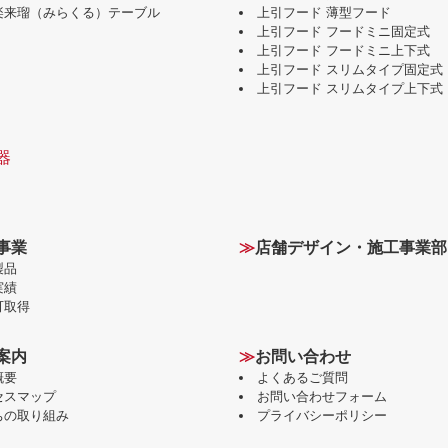
味楽来瑠（みらくる）テーブル
上引フード 薄型フード
上引フード フードミニ固定式
上引フード フードミニ上下式
上引フード スリムタイプ固定式
上引フード スリムタイプ上下式
器
事業
≫
店舗デザイン・施工事業部
製品
実績
可取得
案内
≫
お問い合わせ
概要
よくあるご質問
セスマップ
お問い合わせフォーム
ちの取り組み
プライバシーポリシー