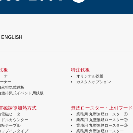
ENGLISH
鉄板
特注鉄板
バーナー
オリジナル鉄板
バーナー
カスタムオプション
自然排気式鉄板
自然排気式イベント用鉄板
電磁誘導加熱方式
無煙ロースター・上引フード
波電磁ヒーター
業務用 丸型無煙ロースター①
グリドルカウンター
業務用 丸型無煙ロースター②
鉄板テーブル
業務用 丸型無煙ロースター③
ドロップインタイプ
業務用 角型無煙ロースター