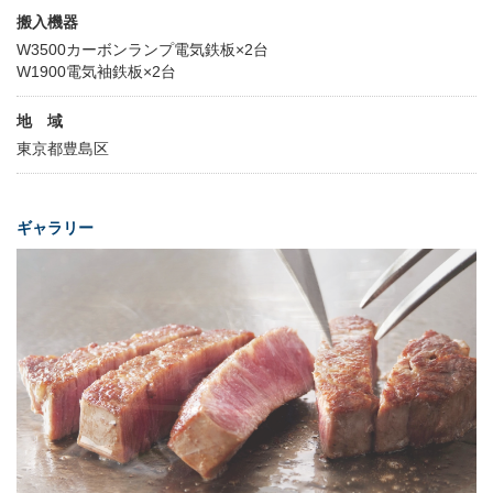
搬入機器
W3500カーボンランプ電気鉄板×2台
W1900電気袖鉄板×2台
地 域
東京都豊島区
ギャラリー