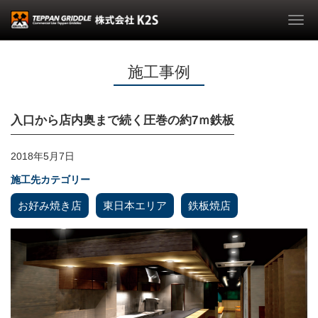
Togg
navi
施工事例
入口から店内奥まで続く圧巻の約7ｍ鉄板
2018年5月7日
施工先カテゴリー
お好み焼き店
東日本エリア
鉄板焼店