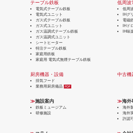
テーブル鉄板
低周波
電気式テーブル鉄板
低周
電気式ユニット
IH
ガス式テーブル鉄板
電磁
ガス式ユニット
IH
ガス温調式テーブル鉄板
IH
ガス温調式ユニット
シートヒーター
特注テーブル鉄板
家庭用鉄板
家庭用 電気式無煙テーブル鉄板
厨房機器・設備
中古機
排気フード
業務用厨房備品
≫
施設案内
≫
海外
鉄板ミュージアム
海外
研修施設
海外
許認