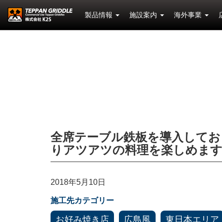
製品情報
施設案内
海外事業
全席テーブル鉄板を導入してお
りアツアツの料理を楽しめま
2018年5月10日
施工先カテゴリー
お好み焼き店
広島風
東日本エリア