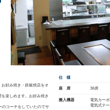
仕 様
、お好み焼き・鉄板焼店をオ
座 席
36席
理を楽しめます。お好み焼き
搬入機器
電気カーボ
電気式テー
ーのコーチをしていたのでサ