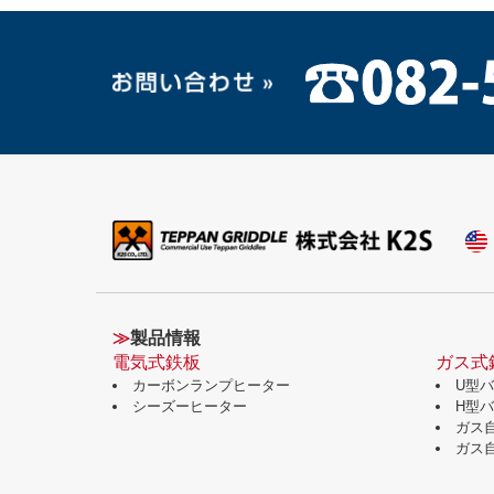
≫
製品情報
電気式鉄板
ガス式
カーボンランプヒーター
U型
シーズーヒーター
H型
ガス
ガス