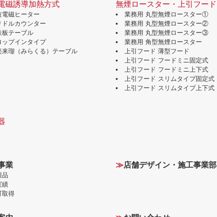
電磁誘導加熱方式
無煙ロースター・上引フード
波電磁ヒーター
業務用 丸型無煙ロースター①
グリドルカウンター
業務用 丸型無煙ロースター②
鉄板テーブル
業務用 丸型無煙ロースター③
ドロップインタイプ
業務用 角型無煙ロースター
味楽来瑠（みらくる）テーブル
上引フード 薄型フード
上引フード フードミニ固定式
上引フード フードミニ上下式
上引フード スリムタイプ固定式
上引フード スリムタイプ上下式
器
事業
≫
店舗デザイン・施工事業部
製品
実績
可取得