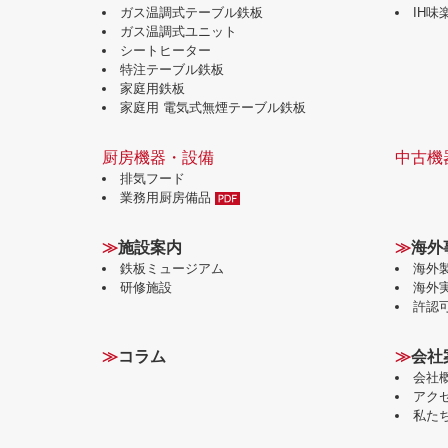
ガス温調式テーブル鉄板
IH
ガス温調式ユニット
シートヒーター
特注テーブル鉄板
家庭用鉄板
家庭用 電気式無煙テーブル鉄板
厨房機器・設備
中古機
排気フード
業務用厨房備品
≫
施設案内
≫
海外
鉄板ミュージアム
海外
研修施設
海外
許認
≫
コラム
≫
会社
会社
アク
私た