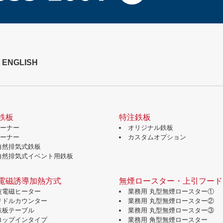
ENGLISH
鉄板
特注鉄板
バーナー
オリジナル鉄板
バーナー
カスタムオプション
自然排気式鉄板
自然排気式イベント用鉄板
電磁誘導加熱方式
無煙ロースター・上引フード
波電磁ヒーター
業務用 丸型無煙ロースター①
グリドルカウンター
業務用 丸型無煙ロースター②
鉄板テーブル
業務用 丸型無煙ロースター③
ドロップインタイプ
業務用 角型無煙ロースター