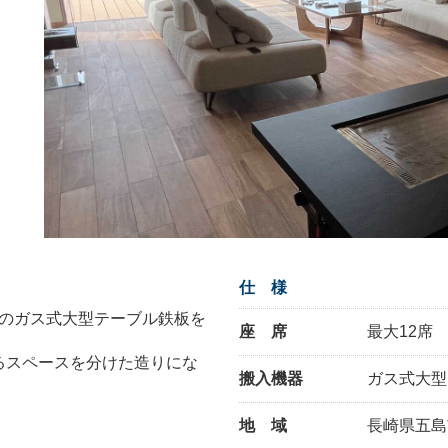
仕 様
ズ）のガス式大型テーブル鉄板を
座 席
最大12席
るスペースを分けた造りにな
搬入機器
ガス式大型
地 域
長崎県五島