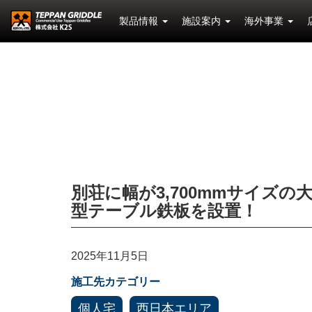
製品情報
施設案内
海外事業
別荘に幅が3,700mmサイズの
型テーブル鉄板を設置！
2025年11月5日
施工先カテゴリー
個人宅
西日本エリア