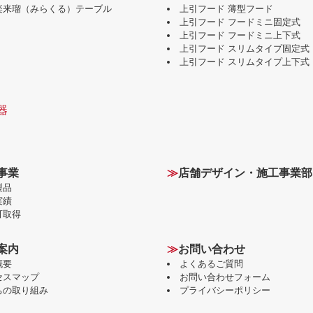
味楽来瑠（みらくる）テーブル
上引フード 薄型フード
上引フード フードミニ固定式
上引フード フードミニ上下式
上引フード スリムタイプ固定式
上引フード スリムタイプ上下式
器
事業
≫
店舗デザイン・施工事業部
製品
実績
可取得
案内
≫
お問い合わせ
概要
よくあるご質問
セスマップ
お問い合わせフォーム
ちの取り組み
プライバシーポリシー