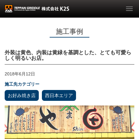
Togg
navi
施工事例
外装は黄色、内装は黄緑を基調とした、とても可愛ら
しく明るいお店。
2018年6月12日
施工先カテゴリー
お好み焼き店
西日本エリア