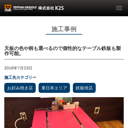
Togg
navi
施工事例
天板の色や柄も選べるので個性的なテーブル鉄板も製
作可能。
2018年7月23日
施工先カテゴリー
お好み焼き店
東日本エリア
鉄板焼店