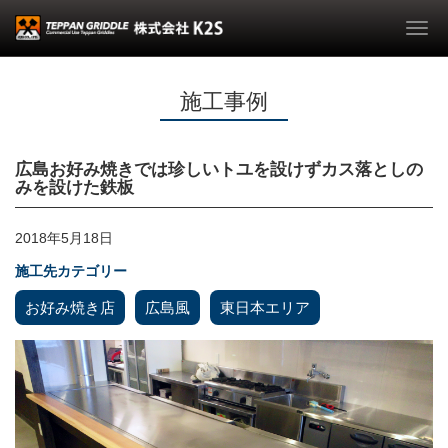
Togg
navi
施工事例
広島お好み焼きでは珍しいトユを設けずカス落としの
みを設けた鉄板
2018年5月18日
施工先カテゴリー
お好み焼き店
広島風
東日本エリア