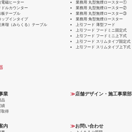
波電磁ヒーター
業務用 丸型無煙ロースター①
グリドルカウンター
業務用 丸型無煙ロースター②
鉄板テーブル
業務用 丸型無煙ロースター③
ドロップインタイプ
業務用 角型無煙ロースター
味楽来瑠（みらくる）テーブル
上引フード 薄型フード
上引フード フードミニ固定式
上引フード フードミニ上下式
上引フード スリムタイプ固定式
上引フード スリムタイプ上下式
器
事業
≫
店舗デザイン・施工事業部
製品
実績
可取得
案内
≫
お問い合わせ