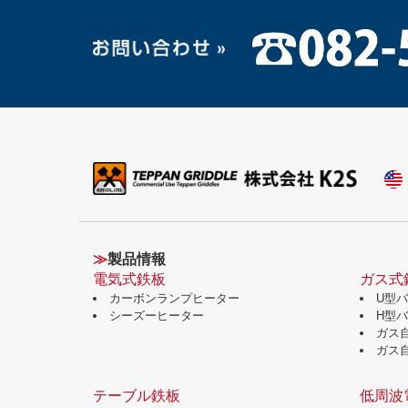
≫
製品情報
電気式鉄板
ガス式
カーボンランプヒーター
U型
シーズーヒーター
H型
ガス
ガス
テーブル鉄板
低周波