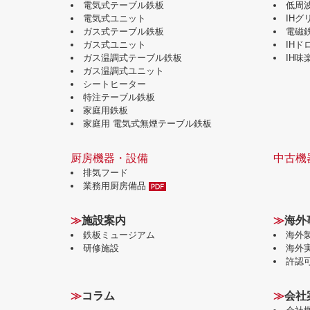
電気式テーブル鉄板
低周
電気式ユニット
IH
ガス式テーブル鉄板
電磁
ガス式ユニット
IH
ガス温調式テーブル鉄板
IH
ガス温調式ユニット
シートヒーター
特注テーブル鉄板
家庭用鉄板
家庭用 電気式無煙テーブル鉄板
厨房機器・設備
中古機
排気フード
業務用厨房備品
≫
施設案内
≫
海外
鉄板ミュージアム
海外
研修施設
海外
許認
≫
コラム
≫
会社