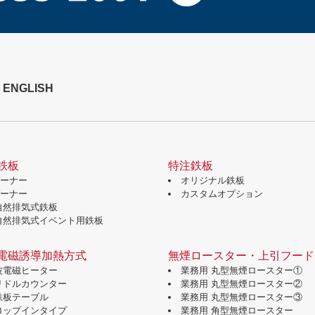
ENGLISH
鉄板
特注鉄板
バーナー
オリジナル鉄板
バーナー
カスタムオプション
自然排気式鉄板
自然排気式イベント用鉄板
電磁誘導加熱方式
無煙ロースター・上引フード
波電磁ヒーター
業務用 丸型無煙ロースター①
グリドルカウンター
業務用 丸型無煙ロースター②
鉄板テーブル
業務用 丸型無煙ロースター③
ドロップインタイプ
業務用 角型無煙ロースター