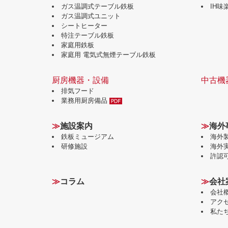
ガス温調式テーブル鉄板
IH
ガス温調式ユニット
シートヒーター
特注テーブル鉄板
家庭用鉄板
家庭用 電気式無煙テーブル鉄板
厨房機器・設備
中古機
排気フード
業務用厨房備品
≫
施設案内
≫
海外
鉄板ミュージアム
海外
研修施設
海外
許認
≫
コラム
≫
会社
会社
アク
私た