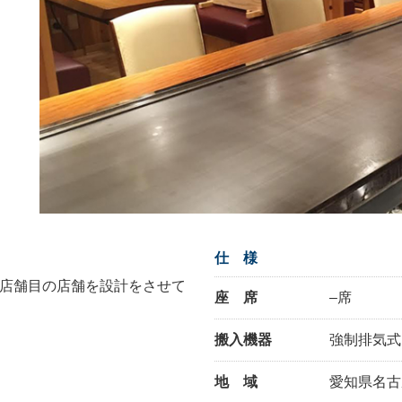
仕 様
4店舗目の店舗を設計をさせて
座 席
–席
搬入機器
強制排気式
地 域
愛知県名古