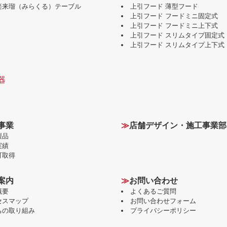
味楽来瑠（みらくる）テーブル
上引フード 薄型フード
上引フード フードミニ固定式
上引フード フードミニ上下式
上引フード スリムタイプ固定式
上引フード スリムタイプ上下式
器
事業
≫
店舗デザイン・施工事業部
製品
実績
可取得
案内
≫
お問い合わせ
概要
よくあるご質問
セスマップ
お問い合わせフォーム
ちの取り組み
プライバシーポリシー