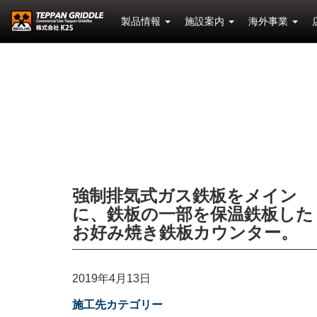
製品情報
施設案内
海外事業
強制排気式ガス鉄板をメイン
に、鉄板の一部を保温鉄板した
お好み焼き鉄板カウンター。
2019年4月13日
施工先カテゴリー