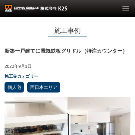
Togg
navi
施工事例
新築一戸建てに電気鉄板グリドル（特注カウンター）
2020年9月1日
施工先カテゴリー
個人宅
西日本エリア