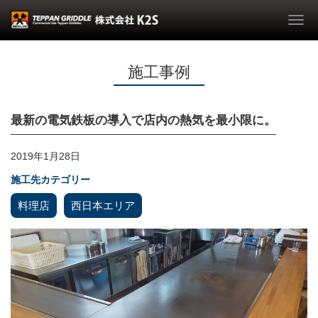
Togg
navi
施工事例
最新の電気鉄板の導入で店内の熱気を最小限に。
2019年1月28日
施工先カテゴリー
料理店
西日本エリア