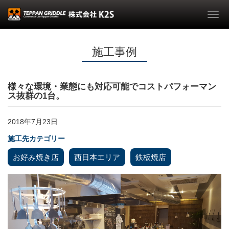
Togg
navi
施工事例
様々な環境・業態にも対応可能でコストパフォーマン
ス抜群の1台。
2018年7月23日
施工先カテゴリー
お好み焼き店
西日本エリア
鉄板焼店