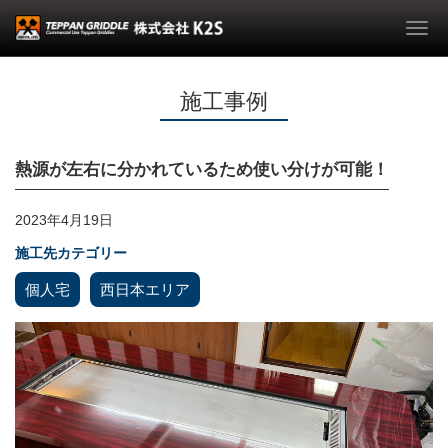
Togg
navi
施工事例
熱源が左右に分かれているため使い分けが可能！
2023年4月19日
施工先カテゴリー
個人宅
西日本エリア