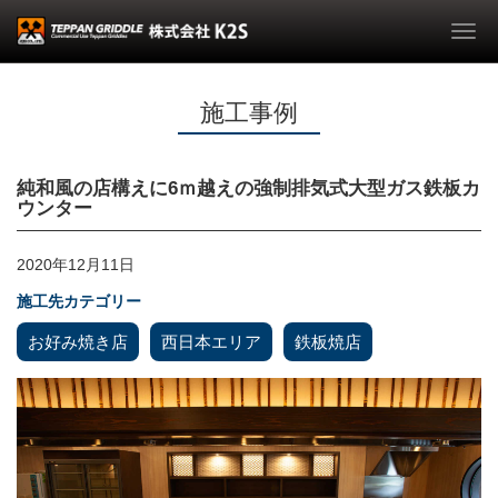
Togg
navi
施工事例
純和風の店構えに6ｍ越えの強制排気式大型ガス鉄板カ
ウンター
2020年12月11日
施工先カテゴリー
お好み焼き店
西日本エリア
鉄板焼店