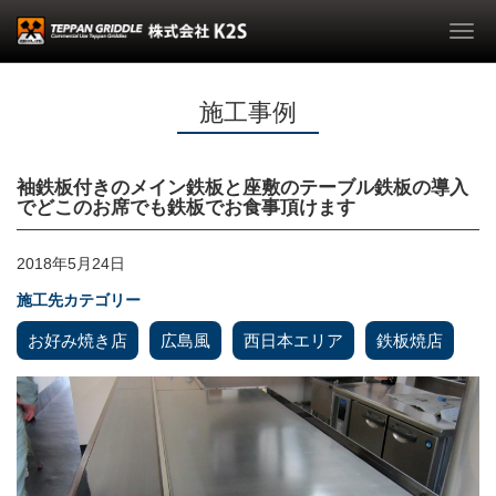
Togg
navi
施工事例
袖鉄板付きのメイン鉄板と座敷のテーブル鉄板の導入
でどこのお席でも鉄板でお食事頂けます
2018年5月24日
施工先カテゴリー
お好み焼き店
広島風
西日本エリア
鉄板焼店