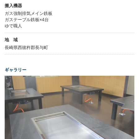
搬入機器
ガス強制排気メイン鉄板
ガステーブル鉄板×4台
ゆで職人
地 域
長崎県西彼杵郡長与町
ギャラリー