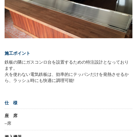
施工ポイント
鉄板の隣にガスコンロ台を設置するための特注設計となっており
ます。
火を使わない電気鉄板は、効率的にテッパンだけを発熱させるか
ら、ラッシュ時にも快適に調理可能!
仕 様
座 席
–席
搬入機器