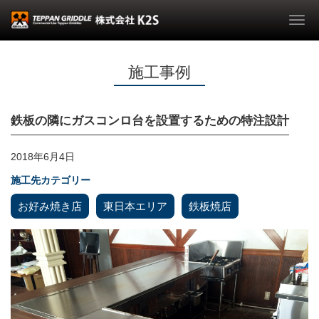
Togg
navi
施工事例
鉄板の隣にガスコンロ台を設置するための特注設計
2018年6月4日
施工先カテゴリー
お好み焼き店
東日本エリア
鉄板焼店