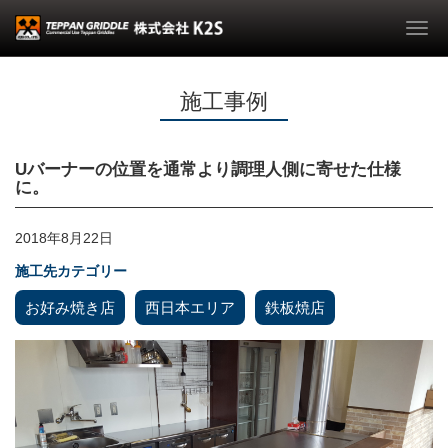
Togg
navi
施工事例
Uバーナーの位置を通常より調理人側に寄せた仕様
に。
2018年8月22日
施工先カテゴリー
お好み焼き店
西日本エリア
鉄板焼店