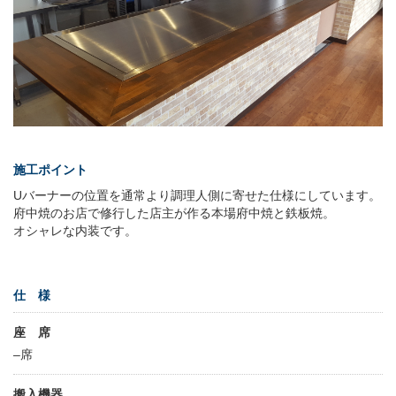
施工ポイント
Uバーナーの位置を通常より調理人側に寄せた仕様にしています。
府中焼のお店で修行した店主が作る本場府中焼と鉄板焼。
オシャレな内装です。
仕 様
座 席
–席
搬入機器