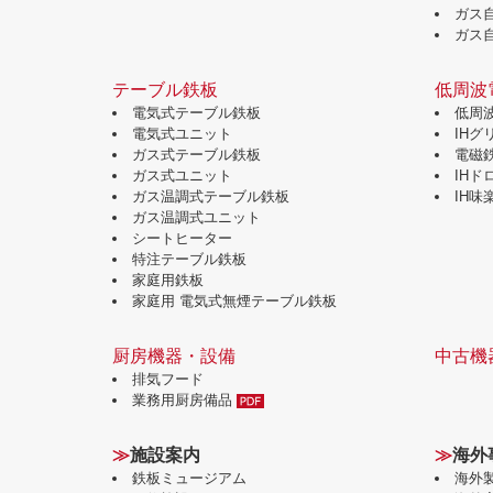
ガス
ガス
テーブル鉄板
低周波
電気式テーブル鉄板
低周
電気式ユニット
IH
ガス式テーブル鉄板
電磁
ガス式ユニット
IH
ガス温調式テーブル鉄板
IH
ガス温調式ユニット
シートヒーター
特注テーブル鉄板
家庭用鉄板
家庭用 電気式無煙テーブル鉄板
厨房機器・設備
中古機
排気フード
業務用厨房備品
≫
施設案内
≫
海外
鉄板ミュージアム
海外