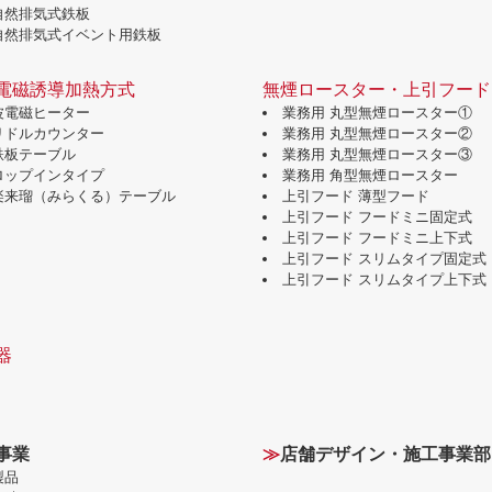
自然排気式鉄板
自然排気式イベント用鉄板
電磁誘導加熱方式
無煙ロースター・上引フード
波電磁ヒーター
業務用 丸型無煙ロースター①
グリドルカウンター
業務用 丸型無煙ロースター②
鉄板テーブル
業務用 丸型無煙ロースター③
ドロップインタイプ
業務用 角型無煙ロースター
味楽来瑠（みらくる）テーブル
上引フード 薄型フード
上引フード フードミニ固定式
上引フード フードミニ上下式
上引フード スリムタイプ固定式
上引フード スリムタイプ上下式
器
事業
≫
店舗デザイン・施工事業部
製品