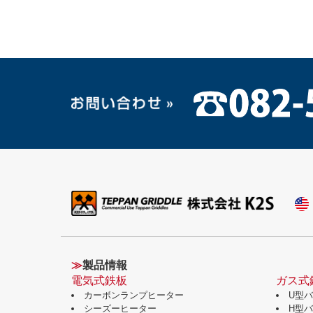
≫
製品情報
電気式鉄板
ガス式
カーボンランプヒーター
U型
シーズーヒーター
H型