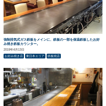
強制排気式ガス鉄板をメインに、鉄板の一部を保温鉄板したお好
み焼き鉄板カウンター。
2019年4月13日
お好み焼き店
東日本エリア
鉄板焼店