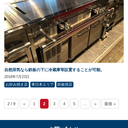
自然排気なら鉄板の下に冷蔵庫等設置することが可能。
2018年7月23日
お好み焼き店
東日本エリア
鉄板焼店
2 / 9
«
1
2
3
4
5
...
»
最後 »