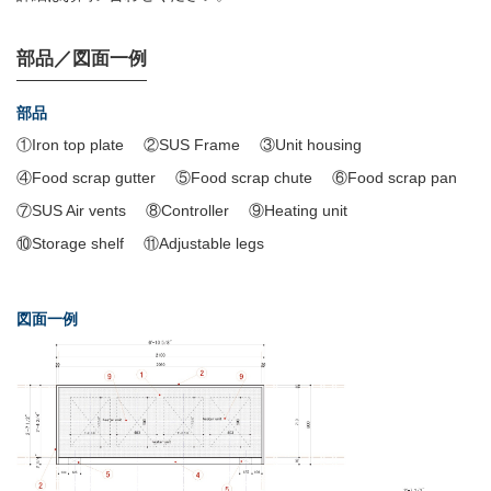
部品／図面一例
部品
①Iron top plate
②SUS Frame
③Unit housing
④Food scrap gutter
⑤Food scrap chute
⑥Food scrap pan
⑦SUS Air vents
⑧Controller
⑨Heating unit
⑩Storage shelf
⑪Adjustable legs
図面一例