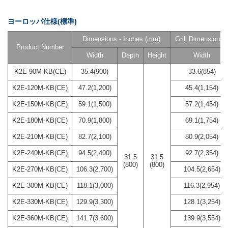
ヨーロッパ仕様(標準)
Dimensions - Inches (mm)
Grill Dimensions-
Product Number
Width
Depth
Height
Width
K2E-90M-KB(CE)
35.4(900)
33.6(854)
K2E-120M-KB(CE)
47.2(1,200)
45.4(1,154)
K2E-150M-KB(CE)
59.1(1,500)
57.2(1,454)
K2E-180M-KB(CE)
70.9(1,800)
69.1(1,754)
K2E-210M-KB(CE)
82.7(2,100)
80.9(2,054)
K2E-240M-KB(CE)
94.5(2,400)
92.7(2,354)
31.5
31.5
(800)
(800)
K2E-270M-KB(CE)
106.3(2,700)
104.5(2,654)
K2E-300M-KB(CE)
118.1(3,000)
116.3(2,954)
K2E-330M-KB(CE)
129.9(3,300)
128.1(3,254)
K2E-360M-KB(CE)
141.7(3,600)
139.9(3,554)