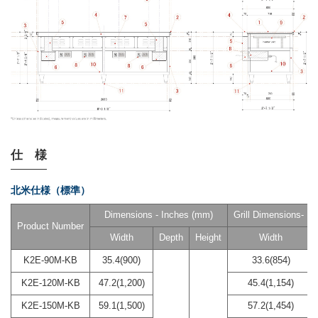
仕 様
北米仕様（標準）
Dimensions - Inches (mm)
Grill Dimensions- I
Product Number
Width
Depth
Height
Width
K2E-90M-KB
35.4(900)
33.6(854)
K2E-120M-KB
47.2(1,200)
45.4(1,154)
K2E-150M-KB
59.1(1,500)
57.2(1,454)