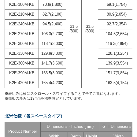
K2E-180M-KB
70.9(1,800)
69.1(1,754)
K2E-210M-KB
82.7(2,100)
80.9(2,054)
K2E-240M-KB
94.5(2,400)
92.7(2,354)
31.5
31.5
(800)
(800)
K2E-270M-KB
106.3(2,700)
104.5(2,654)
K2E-300M-KB
118.1(3,000)
116.3(2,954)
K2E-330M-KB
129.9(3,300)
128.1(3,254)
K2E-360M-KB
141.7(3,600)
139.9(3,554)
K2E-390M-KB
153.5(3,900)
151.7(3,854)
K2E-420M-KB
165.4(4,200)
163.5(4,154)
※表組みは横にスクロール・スワイプすることで全てご覧になれます。
※鉄板の厚みは19mmを標準設定としています。
北米仕様（省スペースタイプ）
Dimensions - Inches (mm)
Grill Dimensions- 
Product Number
Width
Depth
Height
Width