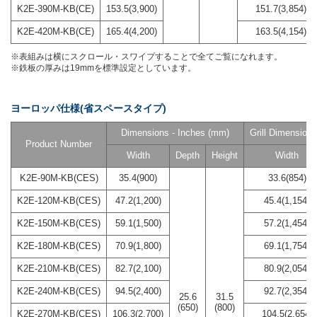
K2E-390M-KB(CE)
153.5(3,900)
151.7(3,854)
K2E-420M-KB(CE)
165.4(4,200)
163.5(4,154)
※表組みは横にスクロール・スワイプすることで全てご覧になれます。
※鉄板の厚みは19mmを標準設定としています。
ヨーロッパ仕様(省スペースタイプ)
Dimensions - Inches (mm)
Grill Dimension
Product Number
Width
Depth
Height
Width
K2E-90M-KB(CES)
35.4(900)
33.6(854)
K2E-120M-KB(CES)
47.2(1,200)
45.4(1,154)
K2E-150M-KB(CES)
59.1(1,500)
57.2(1,454)
K2E-180M-KB(CES)
70.9(1,800)
69.1(1,754)
K2E-210M-KB(CES)
82.7(2,100)
80.9(2,054)
K2E-240M-KB(CES)
94.5(2,400)
92.7(2,354)
25.6
31.5
(650)
(800)
K2E-270M-KB(CES)
106.3(2,700)
104.5(2,654)