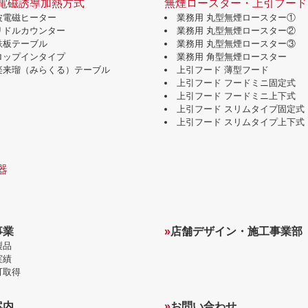
電磁誘導加熱方式
無煙ロースター・上引フード
波電磁ヒーター
業務用 丸型無煙ロースター①
グリドルカウンター
業務用 丸型無煙ロースター②
鉄板テーブル
業務用 丸型無煙ロースター③
ドロップインタイプ
業務用 角型無煙ロースター
味楽来瑠（みらくる）テーブル
上引フード 薄型フード
上引フード フードミニ固定式
上引フード フードミニ上下式
上引フード スリムタイプ固定式
上引フード スリムタイプ上下式
器
事業
»
店舗デザイン・施工事業部
製品
実績
可取得
案内
»
お問い合わせ