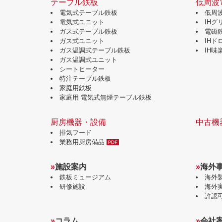
テーブル鉄板
低周波
電気式テーブル鉄板
低周
電気式ユニット
IH
ガス式テーブル鉄板
電磁
ガス式ユニット
IH
ガス温調式テーブル鉄板
IH
ガス温調式ユニット
シートヒーター
特注テーブル鉄板
家庭用鉄板
家庭用 電気式無煙テーブル鉄板
厨房機器・設備
中古機
排気フード
業務用厨房備品
»
施設案内
»
海外
鉄板ミュージアム
海外
研修施設
海外
許認
»
コラム
»
会社