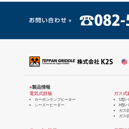
»
製品情報
電気式鉄板
ガス式
カーボンランプヒーター
U型
シーズーヒーター
H型
ガス
ガス