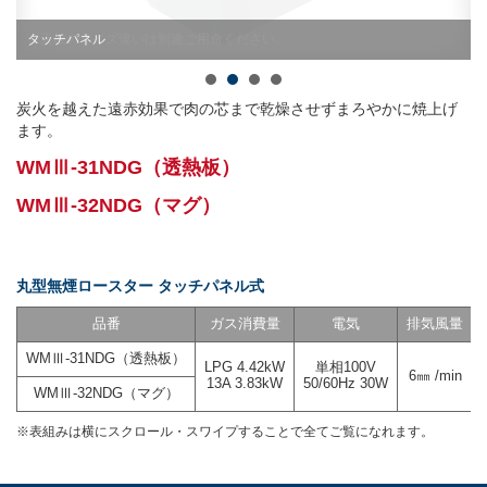
※天板のサイズ違いは別途ご用命ください。
タッチパネル
炭火を越えた遠赤効果で肉の芯まで乾燥させずまろやかに焼上げ
ます。
WMⅢ-31NDG（透熱板）
WMⅢ-32NDG（マグ）
丸型無煙ロースター タッチパネル式
品番
ガス消費量
電気
排気風量
WMⅢ-31NDG（透熱板）
LPG 4.42kW
単相100V
6㎜ /min
13A 3.83kW
50/60Hz 30W
WMⅢ-32NDG（マグ）
※表組みは横にスクロール・スワイプすることで全てご覧になれます。