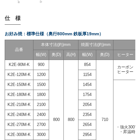
仕 様
お好み焼：標準仕様（奥行800mm 鉄板厚19mm）
本体寸法(約)mm
焼面寸法(約)mm
品番
幅(W)
奥(D)
高(H)
幅(W)
奥(D)
ヒーター
K2E-90M-K
900
854
カーボン
ヒーター
K2E-120M-K
1200
1154
K2E-150M-K
1500
1454
K2E-180M-K
1800
1754
K2E-210M-K
2100
2054
K2E-240M-K
2400
2354
800
800
710
K2E-270M-K
2700
2654
・強火300℃
・昇温時間
K2E-300M-K
3000
2954