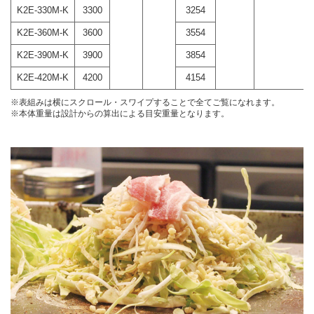
K2E-330M-K
3300
3254
K2E-360M-K
3600
3554
K2E-390M-K
3900
3854
K2E-420M-K
4200
4154
※表組みは横にスクロール・スワイプすることで全てご覧になれます。
※本体重量は設計からの算出による目安重量となります。