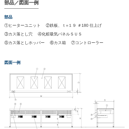
部品／図面一例
部品
①ヒーターユニット
②鉄板、ｔ=１９ ＃180 仕上げ
③カス落とし穴
④化粧吸気パネルＳＵＳ
⑤カス落としホッパー
⑥カス箱
⑦コントローラー
図面一例