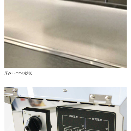
厚み22mmの鉄板