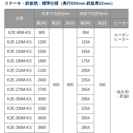
ステーキ・鉄板焼：標準仕様（奥行650mm 鉄板厚22mm）
本体寸法(約)mm
焼面寸法(約)mm
品番
幅(W)
奥(D)
高(H)
幅(W)
奥(D)
ヒーター
K2E-90M-KS
900
854
カーボン
ヒーター
K2E-120M-KS
1200
1154
K2E-150M-KS
1500
1454
K2E-180M-KS
1800
1754
K2E-210M-KS
2100
2054
K2E-240M-KS
2400
2354
650
800
560
K2E-270M-KS
2700
2654
・強火300
・昇温時
K2E-300M-KS
3000
2954
K2E-330M-KS
3300
3254
K2E-360M-KS
3600
3554
K2E-390M-KS
3900
3854