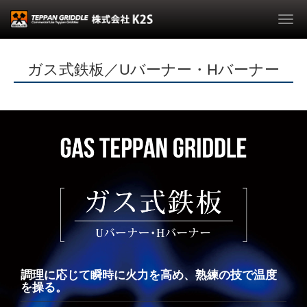
Togg
navi
ガス式鉄板／Uバーナー・Hバーナー
調理に応じて瞬時に火力を高め、熟練の技で温度
を操る。