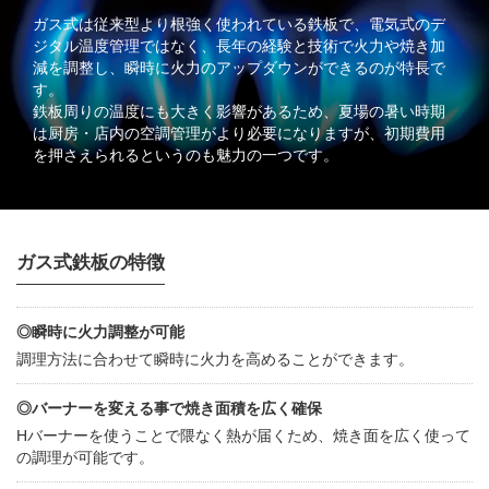
ガス式は従来型より根強く使われている鉄板で、電気式のデ
ジタル温度管理ではなく、長年の経験と技術で火力や焼き加
減を調整し、瞬時に火力のアップダウンができるのが特長で
す。
鉄板周りの温度にも大きく影響があるため、夏場の暑い時期
は厨房・店内の空調管理がより必要になりますが、初期費用
を押さえられるというのも魅力の一つです。
ガス式鉄板の特徴
◎瞬時に火力調整が可能
調理方法に合わせて瞬時に火力を高めることができます。
◎バーナーを変える事で焼き面積を広く確保
Hバーナーを使うことで隈なく熱が届くため、焼き面を広く使って
の調理が可能です。