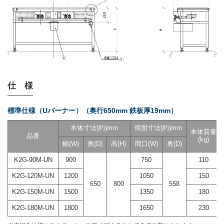
仕 様
標準仕様（Uバーナー）（奥行650mm 鉄板厚19mm）
本体寸法(約)mm
焼面寸法(約)mm
本体質量
品番
(kg)
幅(W)
奥(D)
高(H)
間口(W)
奥(D)
K2G-90M-UN
900
750
110
K2G-120M-UN
1200
1050
150
650
800
558
K2G-150M-UN
1500
1350
180
K2G-180M-UN
1800
1650
230