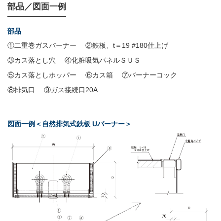
部品／図面一例
部品
①二重巻ガスバーナー
②鉄板、t＝19 #180仕上げ
③カス落とし穴
④化粧吸気パネルＳＵＳ
⑤カス落としホッパー
⑥カス箱
⑦バーナーコック
⑧排気口
⑨ガス接続口20A
図面一例＜自然排気式鉄板 Uバーナー＞