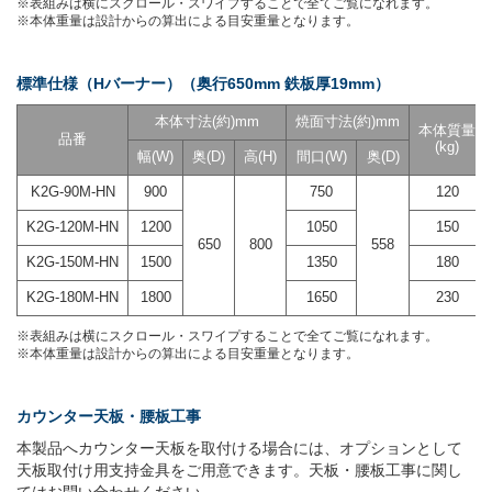
※表組みは横にスクロール・スワイプすることで全てご覧になれます。
※本体重量は設計からの算出による目安重量となります。
標準仕様（Hバーナー）（奥行650mm 鉄板厚19mm）
本体寸法(約)mm
焼面寸法(約)mm
本体質量
品番
(kg)
幅(W)
奥(D)
高(H)
間口(W)
奥(D)
K2G-90M-HN
900
750
120
K2G-120M-HN
1200
1050
150
650
800
558
K2G-150M-HN
1500
1350
180
K2G-180M-HN
1800
1650
230
※表組みは横にスクロール・スワイプすることで全てご覧になれます。
※本体重量は設計からの算出による目安重量となります。
カウンター天板・腰板工事
本製品へカウンター天板を取付ける場合には、オプションとして
天板取付け用支持金具をご用意できます。天板・腰板工事に関し
てはお問い合わせください。