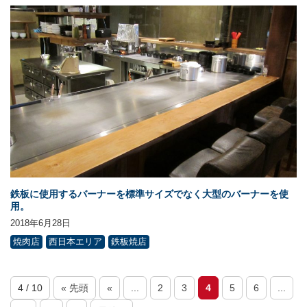
鉄板に使用するバーナーを標準サイズでなく大型のバーナーを使
用。
2018年6月28日
焼肉店
西日本エリア
鉄板焼店
4 / 10
« 先頭
«
...
2
3
4
5
6
...