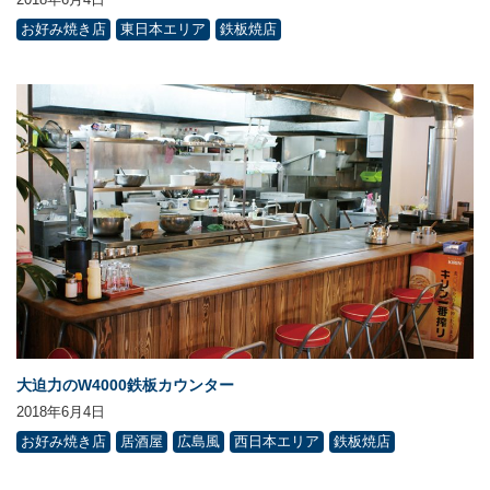
お好み焼き店
東日本エリア
鉄板焼店
大迫力のW4000鉄板カウンター
2018年6月4日
お好み焼き店
居酒屋
広島風
西日本エリア
鉄板焼店