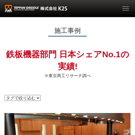
Togg
navi
施工事例
鉄板機器部門 日本シェアNo.1の
実績!
※東京商工リサーチ調べ