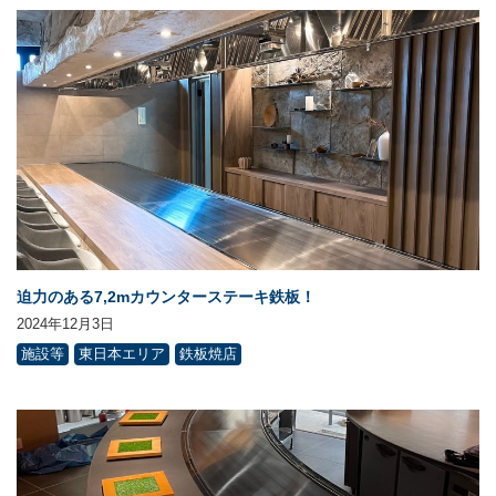
迫力のある7,2mカウンターステーキ鉄板！
2024年12月3日
施設等
東日本エリア
鉄板焼店