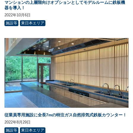
マンションの上層階向けオプションとしてモデルルームに鉄板機
器を導入！
2022年10月6日
施設等
東日本エリア
従業員専用施設に全長7mの特注ガス自然排気式鉄板カウンター！
2022年8月29日
施設等
東日本エリア