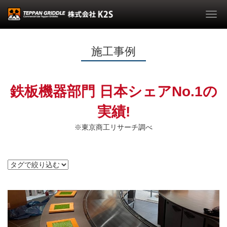
Togg
navi
施工事例
鉄板機器部門 日本シェアNo.1の
実績!
※東京商工リサーチ調べ