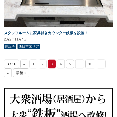
スタッフルームに家具付きカウンター鉄板を設置！
2022年11月4日
施設等
西日本エリア
3 / 16
«
1
2
3
4
5
...
10
...
»
最後 »