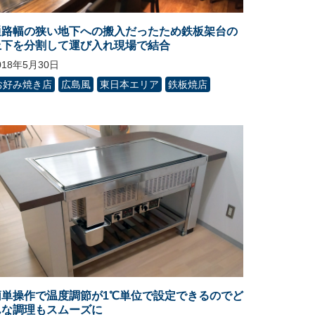
通路幅の狭い地下への搬入だったため鉄板架台の
上下を分割して運び入れ現場で結合
018年5月30日
お好み焼き店
広島風
東日本エリア
鉄板焼店
簡単操作で温度調節が1℃単位で設定できるのでど
んな調理もスムーズに