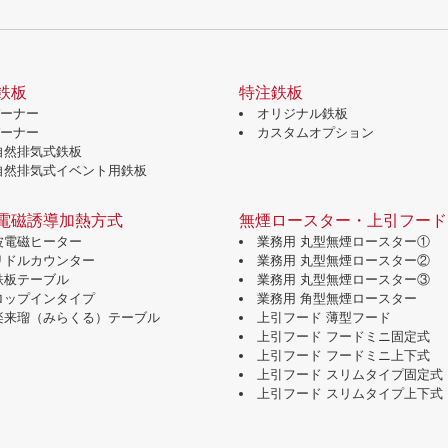
鉄板
特注鉄板
バーナー
オリジナル鉄板
バーナー
カスタムオプション
自然排気式鉄板
自然排気式イベント用鉄板
電磁誘導加熱方式
無煙ロースター・上引フード
波電磁ヒーター
業務用 丸型無煙ロースター①
グリドルカウンター
業務用 丸型無煙ロースター②
鉄板テーブル
業務用 丸型無煙ロースター③
ドロップインタイプ
業務用 角型無煙ロースター
味楽来瑠（みらくる）テーブル
上引フード 薄型フード
上引フード フードミニ固定式
上引フード フードミニ上下式
上引フード スリムタイプ固定式
上引フード スリムタイプ上下式