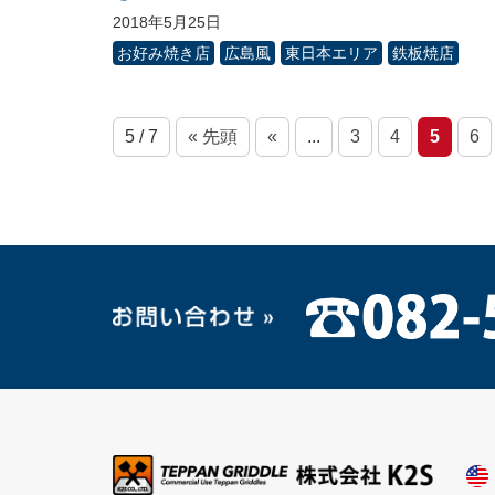
2018年5月25日
お好み焼き店
広島風
東日本エリア
鉄板焼店
5 / 7
« 先頭
«
...
3
4
5
6