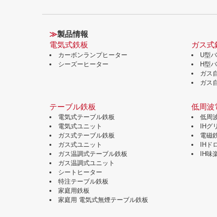
≫
製品情報
電気式鉄板
ガス式
カーボンランプヒーター
U型
シーズーヒーター
H型
ガス
ガス
テーブル鉄板
低周波
電気式テーブル鉄板
低周
電気式ユニット
IH
ガス式テーブル鉄板
電磁
ガス式ユニット
IH
ガス温調式テーブル鉄板
IH
ガス温調式ユニット
シートヒーター
特注テーブル鉄板
家庭用鉄板
家庭用 電気式無煙テーブル鉄板