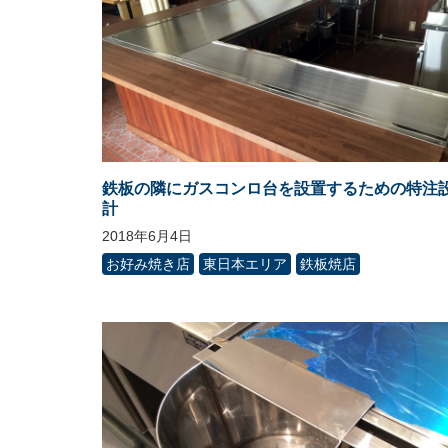
鉄板の隣にガスコンロ台を設置するための特注
計
2018年6月4日
お好み焼き店
東日本エリア
鉄板焼店