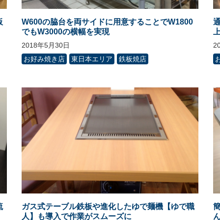
板
W600の脇台を両サイドに用意することでW1800
でもW3000の横幅を実現
2018年5月30日
2
お好み焼き店
東日本エリア
鉄板焼店
流
ガス式テーブル鉄板や進化したゆで麺機【ゆで職
人】も導入で作業がスムーズに