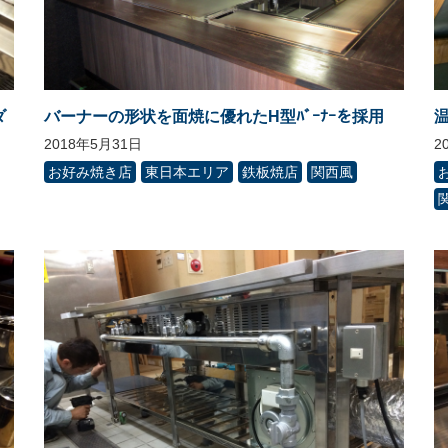
ダ
バーナーの形状を面焼に優れたH型ﾊﾞｰﾅｰを採用
2018年5月31日
2
お好み焼き店
東日本エリア
鉄板焼店
関西風