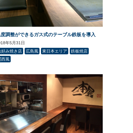
温度調整ができるガス式のテーブル鉄板を導入
018年5月31日
お好み焼き店
広島風
東日本エリア
鉄板焼店
関西風