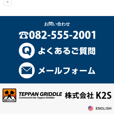
»
お問い合わせ
ENGLISH