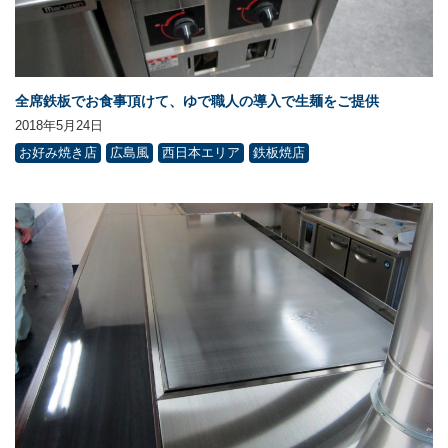
全席鉄板でお食事頂けて、ゆで職人の導入で生麺をご提供
2018年5月24日
お好み焼き店
広島風
西日本エリア
鉄板焼店