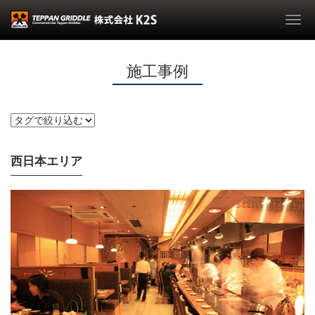
Togg
navi
施工事例
西日本エリア