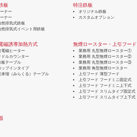
鉄板
特注鉄板
バーナー
オリジナル鉄板
バーナー
カスタムオプション
自然排気式鉄板
自然排気式イベント用鉄板
電磁誘導加熱方式
無煙ロースター・上引フード
波電磁ヒーター
業務用 丸型無煙ロースター①
グリドルカウンター
業務用 丸型無煙ロースター②
鉄板テーブル
業務用 丸型無煙ロースター③
ドロップインタイプ
業務用 角型無煙ロースター
味楽来瑠（みらくる）テーブル
上引フード 薄型フード
上引フード フードミニ固定式
上引フード フードミニ上下式
上引フード スリムタイプ固定式
上引フード スリムタイプ上下式
器