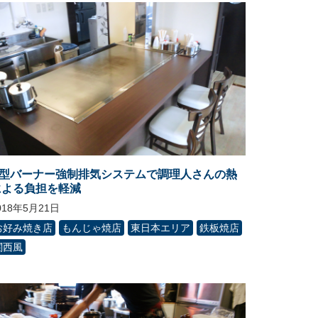
H型バーナー強制排気システムで調理人さんの熱
による負担を軽減
018年5月21日
お好み焼き店
もんじゃ焼店
東日本エリア
鉄板焼店
関西風