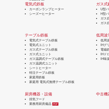
電気式鉄板
ガス式
カーボンランプヒーター
U型
シーズーヒーター
H型
ガス
ガス
テーブル鉄板
低周波
電気式テーブル鉄板
低周
電気式ユニット
IH
ガス式テーブル鉄板
電磁
ガス式ユニット
IH
ガス温調式テーブル鉄板
IH
ガス温調式ユニット
シートヒーター
特注テーブル鉄板
家庭用鉄板
家庭用 電気式無煙テーブル鉄板
厨房機器・設備
中古機
排気フード
業務用厨房備品