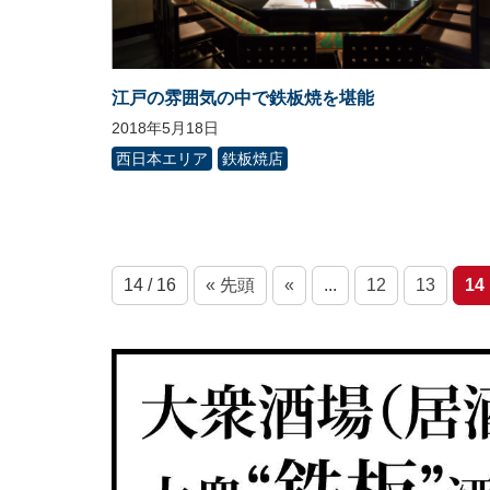
江戸の雰囲気の中で鉄板焼を堪能
2018年5月18日
西日本エリア
鉄板焼店
14 / 16
« 先頭
«
...
12
13
14