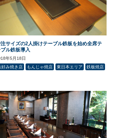
特注サイズの2人掛けテーブル鉄板を始め全席テ
ーブル鉄板導入
018年5月18日
お好み焼き店
もんじゃ焼店
東日本エリア
鉄板焼店