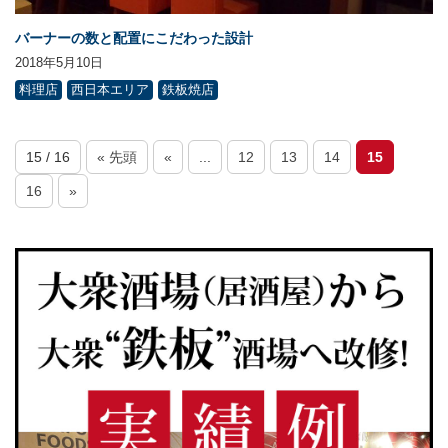
バーナーの数と配置にこだわった設計
2018年5月10日
料理店
西日本エリア
鉄板焼店
15 / 16
« 先頭
«
...
12
13
14
15
16
»