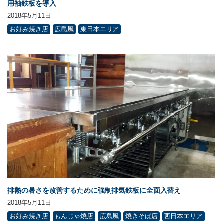
用袖鉄板を導入
2018年5月11日
お好み焼き店
広島風
東日本エリア
排熱の暑さを改善するために強制排気鉄板に全面入替え
2018年5月11日
お好み焼き店
もんじゃ焼店
広島風
焼きそば店
西日本エリア