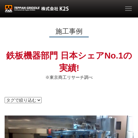
Togg
navi
施工事例
鉄板機器部門 日本シェアNo.1の
実績!
※東京商工リサーチ調べ