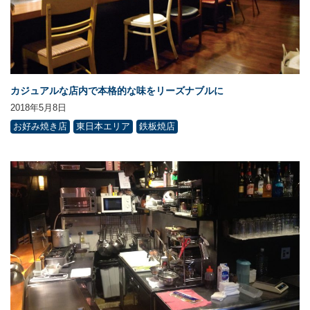
カジュアルな店内で本格的な味をリーズナブルに
2018年5月8日
お好み焼き店
東日本エリア
鉄板焼店