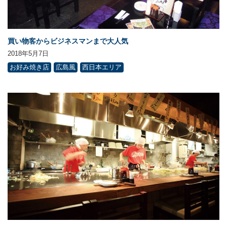
買い物客からビジネスマンまで大人気
2018年5月7日
お好み焼き店
広島風
西日本エリア