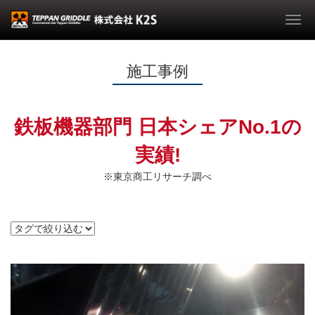
Togg
navi
施工事例
鉄板機器部門 日本シェアNo.1の
実績!
※東京商工リサーチ調べ