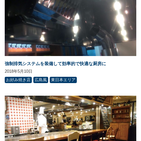
強制排気システムを装備して効率的で快適な厨房に
2018年5月10日
お好み焼き店
広島風
東日本エリア