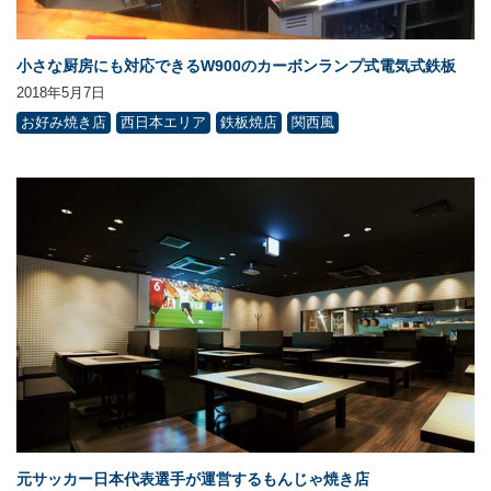
小さな厨房にも対応できるW900のカーボンランプ式電気式鉄板
2018年5月7日
お好み焼き店
西日本エリア
鉄板焼店
関西風
元サッカー日本代表選手が運営するもんじゃ焼き店