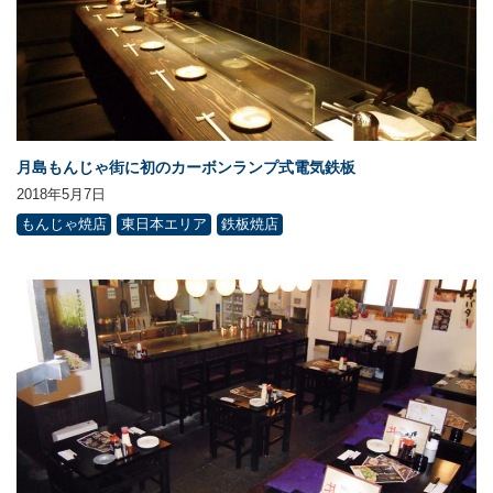
月島もんじゃ街に初のカーボンランプ式電気鉄板
2018年5月7日
もんじゃ焼店
東日本エリア
鉄板焼店