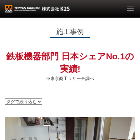
Togg
navi
施工事例
鉄板機器部門 日本シェアNo.1の
実績!
※東京商工リサーチ調べ