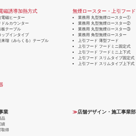
電磁誘導加熱方式
無煙ロースター・上引フード
波電磁ヒーター
業務用 丸型無煙ロースター①
グリドルカウンター
業務用 丸型無煙ロースター②
鉄板テーブル
業務用 丸型無煙ロースター③
ドロップインタイプ
業務用 角型無煙ロースター
味楽来瑠（みらくる）テーブル
上引フード 薄型フード
上引フード フードミニ固定式
上引フード フードミニ上下式
上引フード スリムタイプ固定式
上引フード スリムタイプ上下式
器
事業
≫
店舗デザイン・施工事業部
製品
実績
可取得