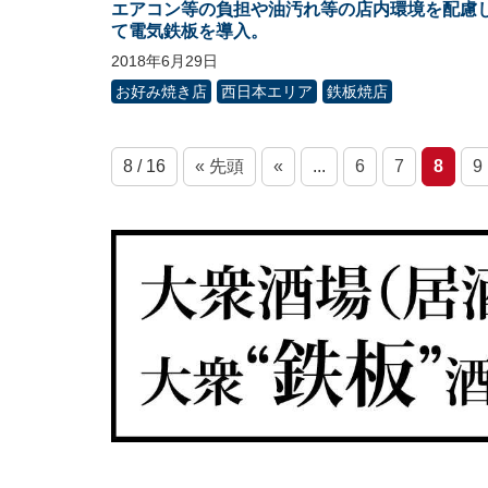
エアコン等の負担や油汚れ等の店内環境を配慮
て電気鉄板を導入。
2018年6月29日
お好み焼き店
西日本エリア
鉄板焼店
8 / 16
« 先頭
«
...
6
7
8
9