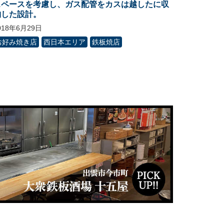
スペースを考慮し、ガス配管をカスは越したに収
納した設計。
018年6月29日
お好み焼き店
西日本エリア
鉄板焼店