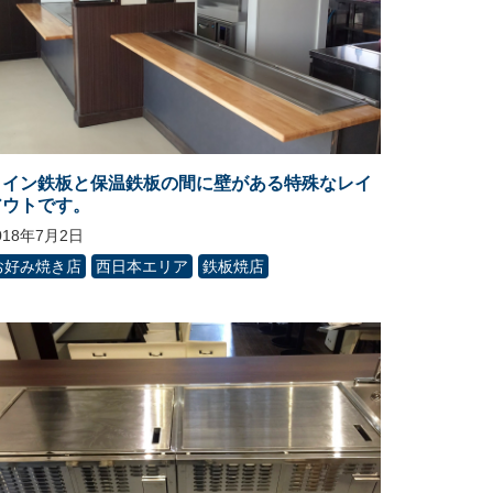
メイン鉄板と保温鉄板の間に壁がある特殊なレイ
アウトです。
018年7月2日
お好み焼き店
西日本エリア
鉄板焼店