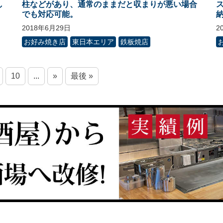
し
柱などがあり、通常のままだと収まりが悪い場合
でも対応可能。
2018年6月29日
2
お好み焼き店
東日本エリア
鉄板焼店
10
...
»
最後 »