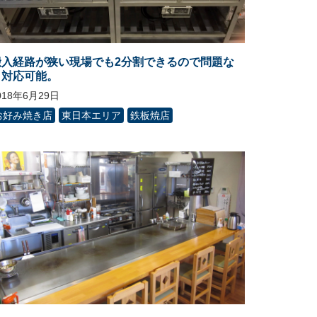
搬入経路が狭い現場でも2分割できるので問題な
く対応可能。
018年6月29日
お好み焼き店
東日本エリア
鉄板焼店