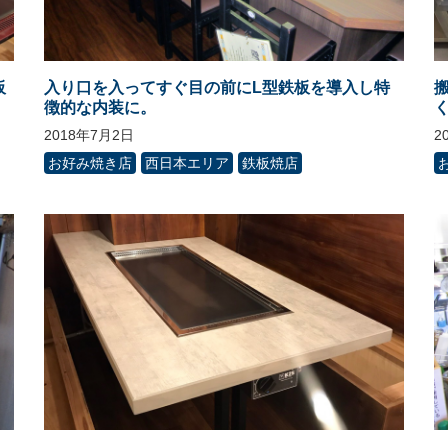
板
入り口を入ってすぐ目の前にL型鉄板を導入し特
徴的な内装に。
2018年7月2日
2
お好み焼き店
西日本エリア
鉄板焼店