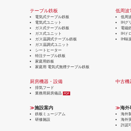
テーブル鉄板
低周波
電気式テーブル鉄板
低周
電気式ユニット
IH
ガス式テーブル鉄板
電磁
ガス式ユニット
IH
ガス温調式テーブル鉄板
IH
ガス温調式ユニット
シートヒーター
特注テーブル鉄板
家庭用鉄板
家庭用 電気式無煙テーブル鉄板
厨房機器・設備
中古機
排気フード
業務用厨房備品
≫
施設案内
≫
海外
鉄板ミュージアム
海外
研修施設
海外
許認