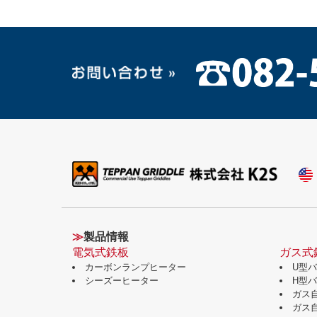
≫
製品情報
電気式鉄板
ガス式
カーボンランプヒーター
U型
シーズーヒーター
H型
ガス
ガス